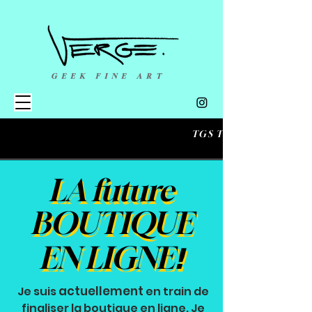
GEEK FINE ART
TGS TOULOUSE 
LA future
LA future
BOUTIQUE
BOUTIQUE
!
EN LIGNE
!
EN LIGNE
actuellement
Je suis
en train de
finaliser la boutique en ligne. Je